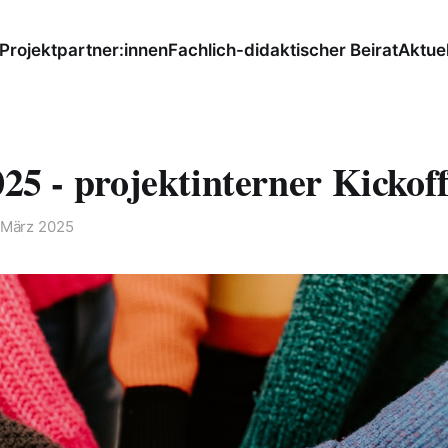
Projektpartner:innen
Fachlich-didaktischer Beirat
Aktuel
025 - projektinterner Kickof
 März 2025