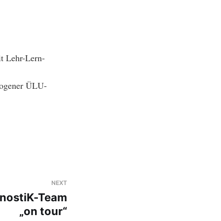
t Lehr-Lern-
erogener ÜLU-
NEXT
gnostiK-Team
„on tour“