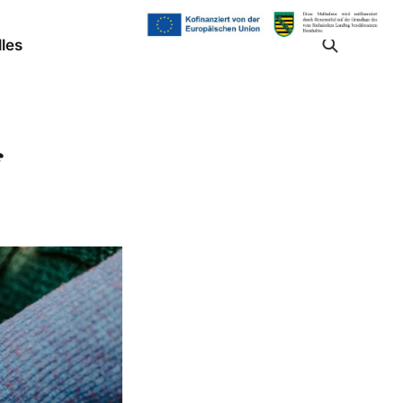
les
f