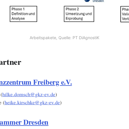
Arbeitspakete, Quelle: PT DiAgnostiK
artner
zzentrum Freiberg e.V.
(
hilke.domsch@gkz-ev.de
)
e (
heike.kirschke@gkz-ev.de
)
ammer Dresden