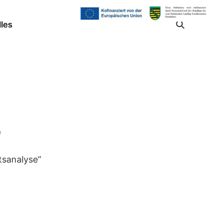
les
e
tsanalyse“